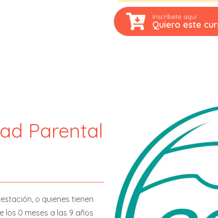
Inscríbete aquí
Quiero este cu
dad Parental
stación, o quienes tienen
 los 0 meses a las 9 años